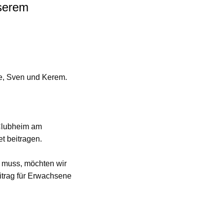
nserem
we, Sven und Kerem.
 Clubheim am
t beitragen.
 muss, möchten wir
itrag für Erwachsene