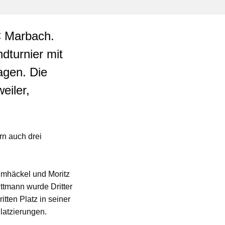
C Marbach.
dturnier mit
agen. Die
eiler,
rn auch drei
umhäckel und Moritz
tmann wurde Dritter
itten Platz in seiner
latzierungen.