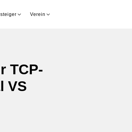
steiger
Verein
er TCP-
l VS