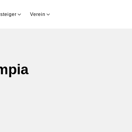
steiger
Verein
ympia