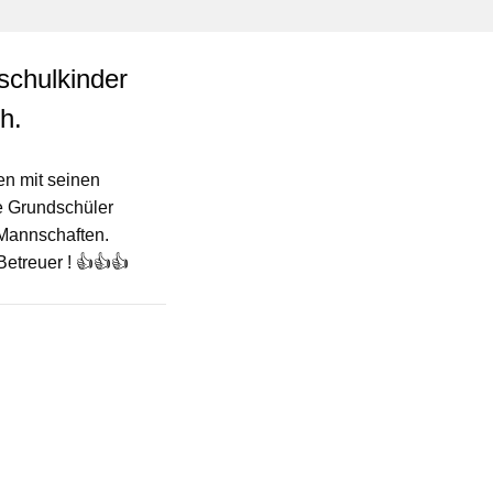
schulkinder
h.
en mit seinen
ie Grundschüler
 Mannschaften.
etreuer ! 👍👍👍