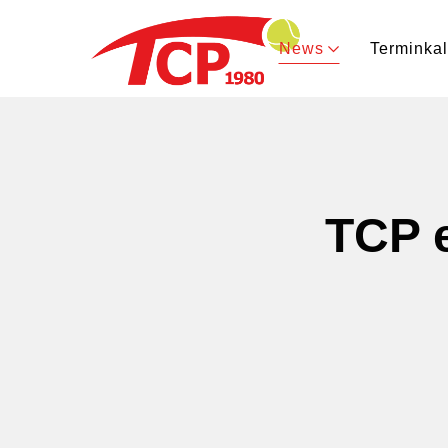
News
Terminka
TCP e