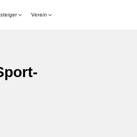
steiger
Verein
Sport-